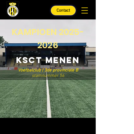
Contact
KAMPIOEN
2025-
2026
KSCT MENEN
Voetbalclub | 3de provinciale B
stamnummer 56