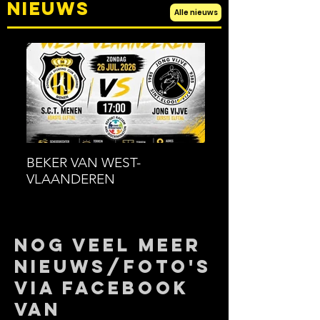
nieuws
Alle nieuws
BEKER VAN WEST-
KSCT Menen
VLAANDEREN
Familiehappening
NOG VEEL MEER
NIEUWS/FOTO's
via FACEBOOK
van